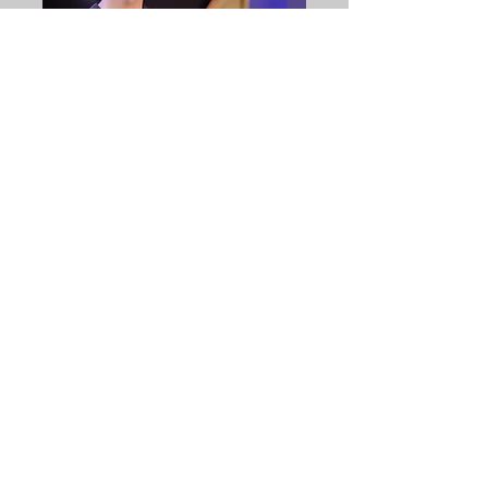
برنامج التسويق
الاحترافي
برنامج التسويق - المستوى
الاول للمبتدئين. برعاية وزارة
الشباب والرياضة العراقية.
Check it
Let's talk about work:
Baghdad, Iraq
(964) 770-7906926
alisaedhsn@gmail.com