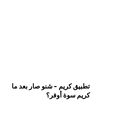
تطبيق كريم - شنو صار بعد ما
كريم سوة أوفر؟